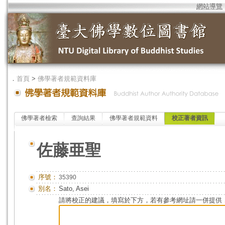
網站導覽
．
首頁
>
佛學著者規範資料庫
佛學著者檢索
查詢結果
佛學著者規範資料
校正著者資訊
佐藤亜聖
序號：
35390
別名：
Sato, Asei
請將校正的建議，填寫於下方，若有參考網址請一併提供