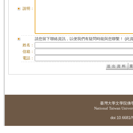
說明：
請您留下聯絡資訊，以便我們有疑問時能與您聯繫！ (此
姓名：
信箱：
電話：
臺灣大學
文學院佛
National Taiwan Universi
doi:10.6681