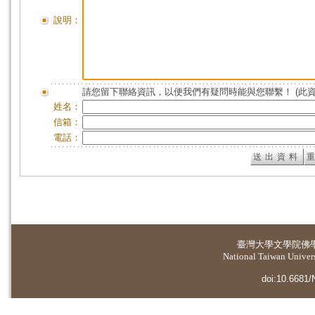
說明：
請您留下聯絡資訊，以便我們有疑問時能與您聯繫！ (此
姓名：
信箱：
電話：
臺灣大學
文學院佛
National Taiwan Universi
doi:10.6681