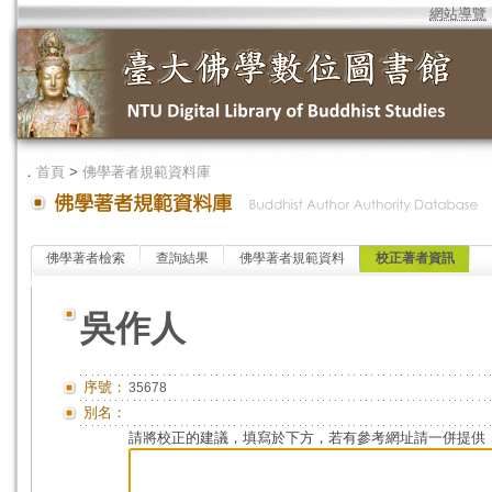
網站導覽
．
首頁
>
佛學著者規範資料庫
佛學著者檢索
查詢結果
佛學著者規範資料
校正著者資訊
吳作人
序號：
35678
別名：
請將校正的建議，填寫於下方，若有參考網址請一併提供