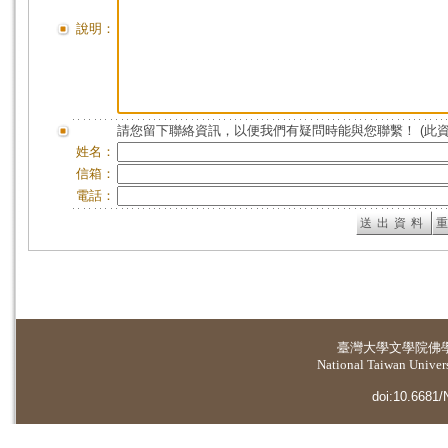
說明：
請您留下聯絡資訊，以便我們有疑問時能與您聯繫！ (此
姓名：
信箱：
電話：
臺灣大學
文學院佛
National Taiwan Universi
doi:10.6681