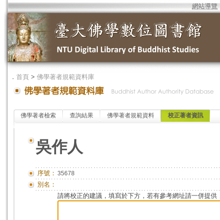
網站導覽
．
首頁
>
佛學著者規範資料庫
佛學著者檢索
查詢結果
佛學著者規範資料
校正著者資訊
吳作人
序號：
35678
別名：
請將校正的建議，填寫於下方，若有參考網址請一併提供