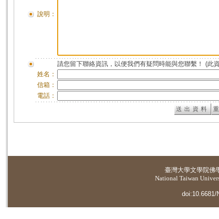
說明：
請您留下聯絡資訊，以便我們有疑問時能與您聯繫！ (此
姓名：
信箱：
電話：
臺灣大學
文學院佛
National Taiwan Universi
doi:10.6681