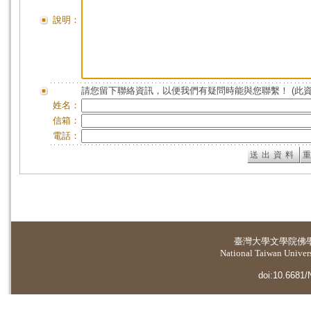
說明：
請您留下聯絡資訊，以便我們有疑問時能與您聯繫！ (此
姓名：
信箱：
電話：
臺灣大學
文學院佛
National Taiwan Universi
doi:10.6681