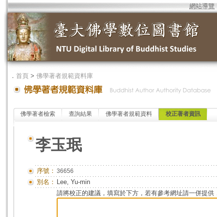
網站導覽
．
首頁
>
佛學著者規範資料庫
佛學著者檢索
查詢結果
佛學著者規範資料
校正著者資訊
李玉珉
序號：
36656
別名：
Lee, Yu-min
請將校正的建議，填寫於下方，若有參考網址請一併提供