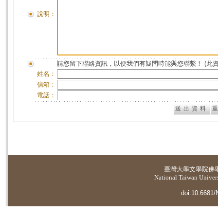
說明：
請您留下聯絡資訊，以便我們有疑問時能與您聯繫！ (此
姓名：
信箱：
電話：
臺灣大學
文學院佛
National Taiwan Universi
doi:10.6681