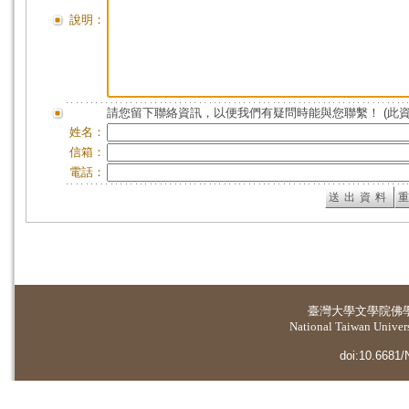
說明：
請您留下聯絡資訊，以便我們有疑問時能與您聯繫！ (此
姓名：
信箱：
電話：
臺灣大學
文學院佛
National Taiwan Universi
doi:10.6681