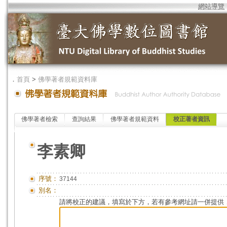
網站導覽
．
首頁
>
佛學著者規範資料庫
佛學著者檢索
查詢結果
佛學著者規範資料
校正著者資訊
李素卿
序號：
37144
別名：
請將校正的建議，填寫於下方，若有參考網址請一併提供