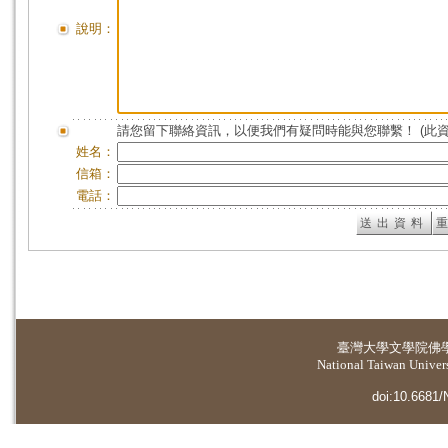
說明：
請您留下聯絡資訊，以便我們有疑問時能與您聯繫！ (此
姓名：
信箱：
電話：
臺灣大學
文學院佛
National Taiwan Universi
doi:10.6681