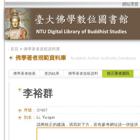
網站導覽
．
首頁
>
佛學著者規範資料庫
佛學著者檢索
查詢結果
佛學著者規範資料
校正著者資訊
李裕群
序號：
37407
別名：
Li, Yu-qun
請將校正的建議，填寫於下方，若有參考網址請一併提供