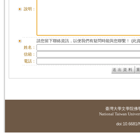
說明：
請您留下聯絡資訊，以便我們有疑問時能與您聯繫！ (此
姓名：
信箱：
電話：
臺灣大學
文學院佛
National Taiwan Universi
doi:10.6681