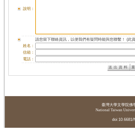
說明：
請您留下聯絡資訊，以便我們有疑問時能與您聯繫！ (此
姓名：
信箱：
電話：
臺灣大學
文學院佛
National Taiwan Universi
doi:10.6681