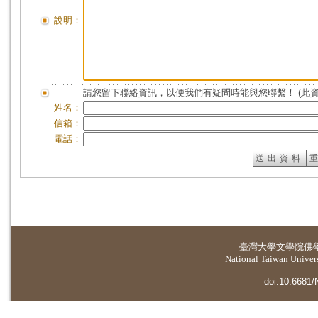
說明：
請您留下聯絡資訊，以便我們有疑問時能與您聯繫！ (此
姓名：
信箱：
電話：
臺灣大學
文學院佛
National Taiwan Universi
doi:10.6681