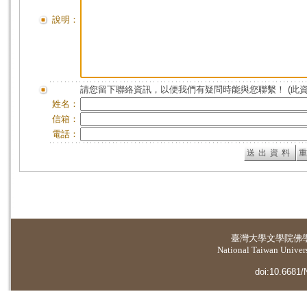
說明：
請您留下聯絡資訊，以便我們有疑問時能與您聯繫！ (此
姓名：
信箱：
電話：
臺灣大學
文學院佛
National Taiwan Universi
doi:10.6681