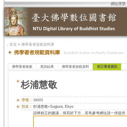
網站導覽
．
首頁
>
佛學著者規範資料庫
佛學著者檢索
查詢結果
佛學著者規範資料
校正著者資訊
杉浦慧敬
序號：
38005
別名：
杉浦恵敬=Sugiura, Ekyo
請將校正的建議，填寫於下方，若有參考網址請一併提供