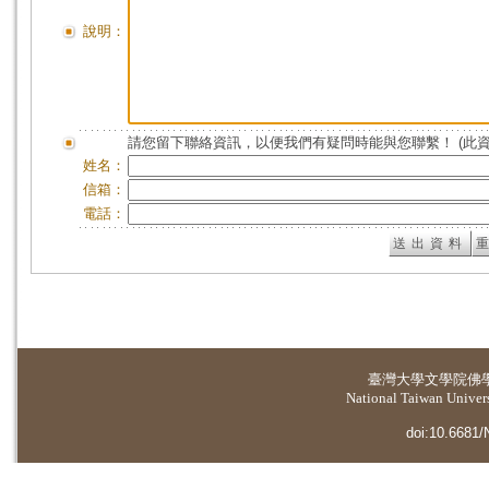
說明：
請您留下聯絡資訊，以便我們有疑問時能與您聯繫！ (此
姓名：
信箱：
電話：
臺灣大學
文學院佛
National Taiwan Universi
doi:10.6681