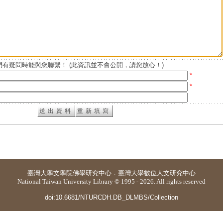
有疑問時能與您聯繫！ (此資訊並不會公開，請您放心！)
*
*
臺灣大學
文學院佛學研究中心
．
臺灣大學數位人文研究中心
National Taiwan University Library © 1995 - 2026. All rights reserved
doi:10.6681/NTURCDH.DB_DLMBS/Collection