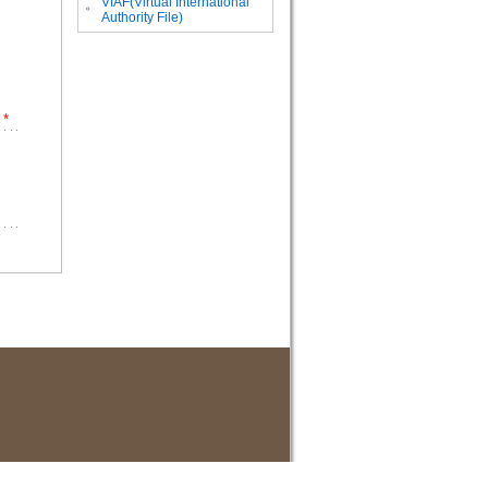
VIAF(Virtual International
。
Authority File)
*