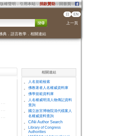
版權聲明
．
引用本站
．
捐款贊助
．
回首頁
．
日
EN
上一頁
佛典
．
語言教學
．
相關連結
相關連結
。
人名規範檢索
。
佛教著者人名權威資料庫
。
佛學規範資料庫
。
人名權威明清人物傳記資料
查詢
。
國立故宮博物院清代檔案人
名權威資料查詢
。
CiNii Author Search
Library of Congress
。
Authorities