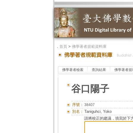
．
首頁
>
佛學著者規範資料庫
佛學著者檢索
查詢結果
佛學著者規
谷口陽子
序號：
38407
別名：
Taniguhci, Yoko
請將校正的建議，填寫於下