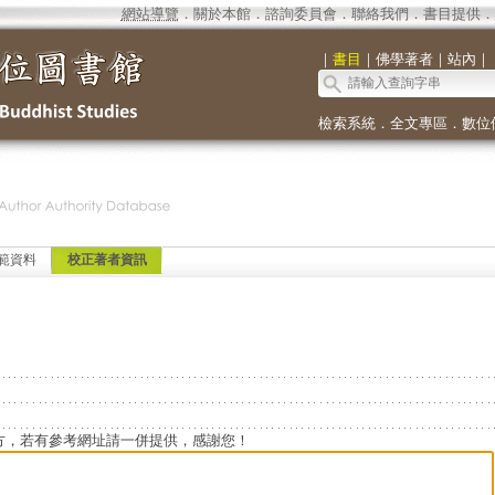
網站導覽
．
關於本館
．
諮詢委員會
．
聯絡我們
．
書目提供
．
｜
書目
｜
佛學著者
｜
站內
｜
檢索系統
．
全文專區
．
數位
範資料
校正著者資訊
方，若有參考網址請一併提供，感謝您！