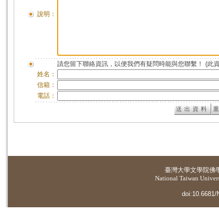
說明：
請您留下聯絡資訊，以便我們有疑問時能與您聯繫！ (此
姓名：
信箱：
電話：
臺灣大學
文學院佛
National Taiwan Universi
doi:10.6681