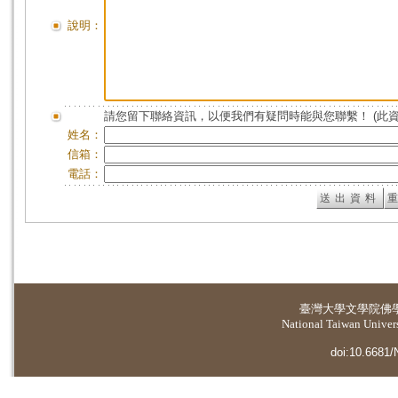
說明：
請您留下聯絡資訊，以便我們有疑問時能與您聯繫！ (此
姓名：
信箱：
電話：
臺灣大學
文學院佛
National Taiwan Universi
doi:10.6681