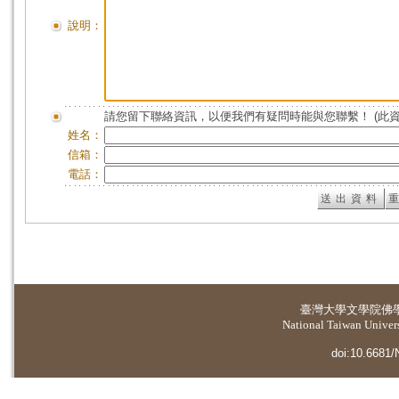
說明：
請您留下聯絡資訊，以便我們有疑問時能與您聯繫！ (此
姓名：
信箱：
電話：
臺灣大學
文學院佛
National Taiwan Universi
doi:10.6681