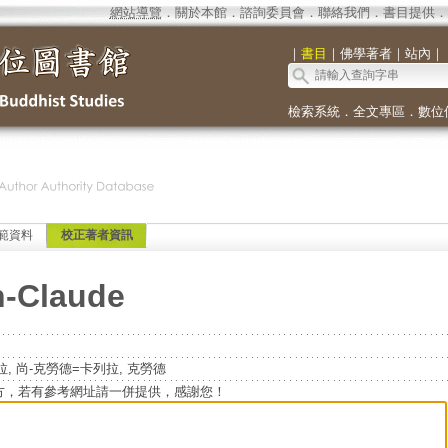
網站導覽
．
關於本館
．
諮詢委員會
．
聯絡我們
．
書目提供
．
｜
書目
｜
佛學著者
｜
站內
｜
檢索系統
．
全文專區
．
數位
範資料
校正著者資訊
n-Claude
e=卡列拉, 尚-克勞德=卡列拉, 克勞德
方，若有參考網址請一併提供，感謝您！