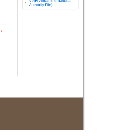
VIAF(Virtual International
。
Authority File)
*