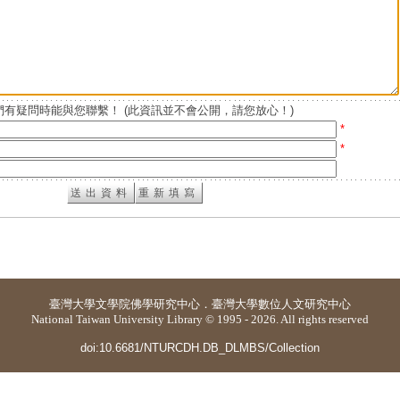
有疑問時能與您聯繫！ (此資訊並不會公開，請您放心！)
*
*
臺灣大學
文學院佛學研究中心
．
臺灣大學數位人文研究中心
National Taiwan University Library © 1995 - 2026. All rights reserved
doi:10.6681/NTURCDH.DB_DLMBS/Collection