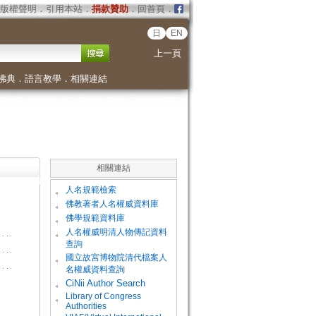
版權聲明
．
引用本站
．
捐款贊助
．
回首頁
．
日
EN
上一頁
佛典
．
語言教學
．
相關連結
相關連結
。
人名規範檢索
。
佛教著者人名權威資料庫
。
佛學規範資料庫
。
人名權威明清人物傳記資料
查詢
。
國立故宮博物院清代檔案人
名權威資料查詢
。
CiNii Author Search
Library of Congress
。
Authorities