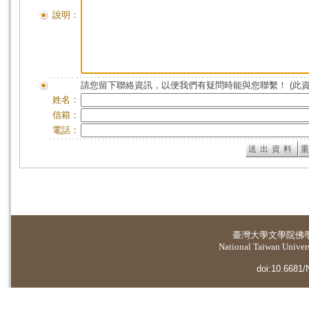
說明：
請您留下聯絡資訊，以便我們有疑問時能與您聯繫！ (此
姓名：
信箱：
電話：
臺灣大學
文學院佛
National Taiwan Universi
doi:10.6681