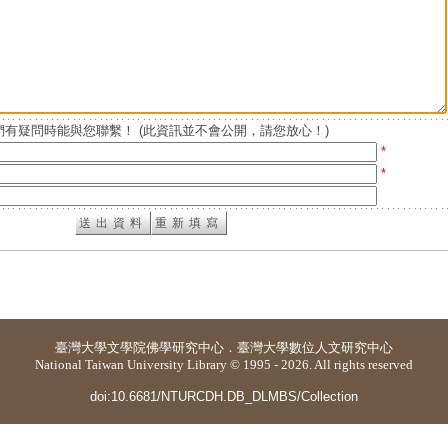
有疑問時能與您聯繫！ (此資訊並不會公開，請您放心！)
*
*
臺灣大學
文學院佛學研究中心
．
臺灣大學數位人文研究中心
National Taiwan University Library © 1995 - 2026. All rights reserved
doi:10.6681/NTURCDH.DB_DLMBS/Collection