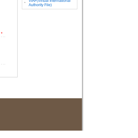
VIAF(Virtual International
。
Authority File)
*