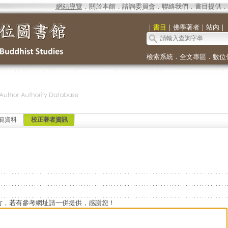
網站導覽
．
關於本館
．
諮詢委員會
．
聯絡我們
．
書目提供
．
｜
書目
｜
佛學著者
｜
站內
｜
檢索系統
．
全文專區
．
數位
範資料
校正著者資訊
方，若有參考網址請一併提供，感謝您！