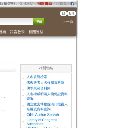
版權聲明
．
引用本站
．
捐款贊助
．
回首頁
．
日
EN
上一頁
佛典
．
語言教學
．
相關連結
相關連結
。
人名規範檢索
。
佛教著者人名權威資料庫
。
佛學規範資料庫
。
人名權威明清人物傳記資料
查詢
。
國立故宮博物院清代檔案人
名權威資料查詢
。
CiNii Author Search
Library of Congress
。
Authorities