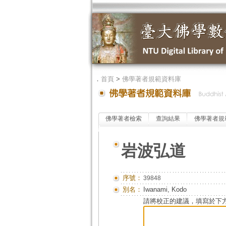
．
首頁
>
佛學著者規範資料庫
佛學著者檢索
查詢結果
佛學著者規
岩波弘道
序號：
39848
別名：
Iwanami, Kodo
請將校正的建議，填寫於下