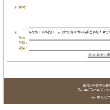
說明：
請您留下聯絡資訊，以便我們有疑問時能與您聯繫！ (此
姓名：
信箱：
電話：
臺灣大學
文學院佛
National Taiwan Universi
doi:10.6681