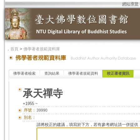
網站導覽
．
首頁
>
佛學著者規範資料庫
佛學著者檢索
查詢結果
佛學著者規範資料
校正著者資訊
承天禪寺
+1955 ~
序號：
39990
別名：
請將校正的建議，填寫於下方，若有參考網址請一併提供