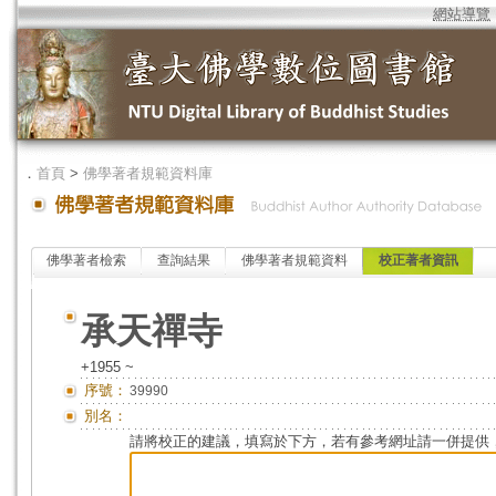
網站導覽
．
首頁
>
佛學著者規範資料庫
佛學著者檢索
查詢結果
佛學著者規範資料
校正著者資訊
承天禪寺
+1955 ~
序號：
39990
別名：
請將校正的建議，填寫於下方，若有參考網址請一併提供