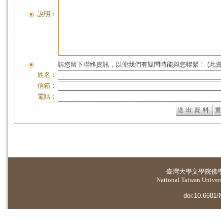
說明：
請您留下聯絡資訊，以便我們有疑問時能與您聯繫！ (此
姓名：
信箱：
電話：
臺灣大學
文學院佛
National Taiwan Universi
doi:10.6681