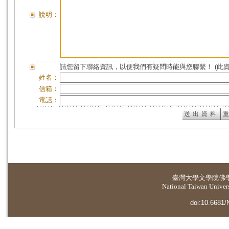
說明：
請您留下聯絡資訊，以便我們有疑問時能與您聯繫！ (此
姓名：
信箱：
電話：
臺灣大學
文學院佛
National Taiwan Universi
doi:10.6681