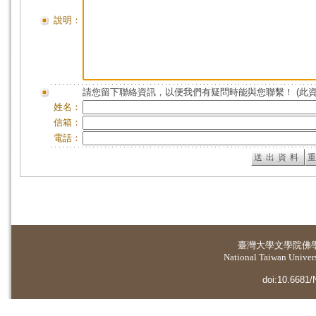
說明：
請您留下聯絡資訊，以便我們有疑問時能與您聯繫！ (此
姓名：
信箱：
電話：
臺灣大學
文學院佛
National Taiwan Universi
doi:10.6681