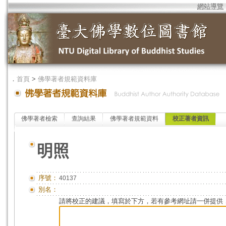
網站導覽
．
首頁
>
佛學著者規範資料庫
佛學著者檢索
查詢結果
佛學著者規範資料
校正著者資訊
明照
序號：
40137
別名：
請將校正的建議，填寫於下方，若有參考網址請一併提供