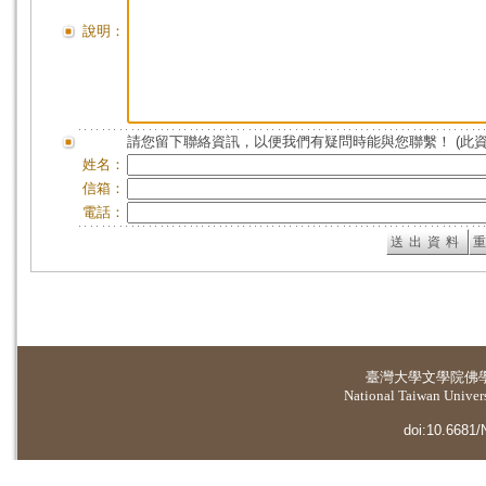
說明：
請您留下聯絡資訊，以便我們有疑問時能與您聯繫！ (此
姓名：
信箱：
電話：
臺灣大學
文學院佛
National Taiwan Universi
doi:10.6681