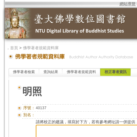
網站導覽
．
首頁
>
佛學著者規範資料庫
佛學著者檢索
查詢結果
佛學著者規範資料
校正著者資訊
明照
序號：
40137
別名：
請將校正的建議，填寫於下方，若有參考網址請一併提供