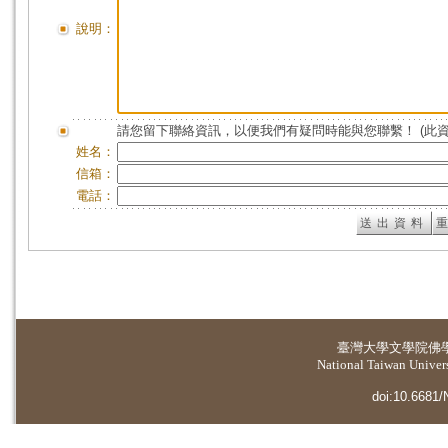
說明：
請您留下聯絡資訊，以便我們有疑問時能與您聯繫！ (此
姓名：
信箱：
電話：
臺灣大學
文學院佛
National Taiwan Universi
doi:10.6681