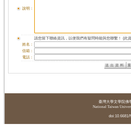
說明：
請您留下聯絡資訊，以便我們有疑問時能與您聯繫！ (此
姓名：
信箱：
電話：
臺灣大學
文學院佛
National Taiwan Universi
doi:10.6681