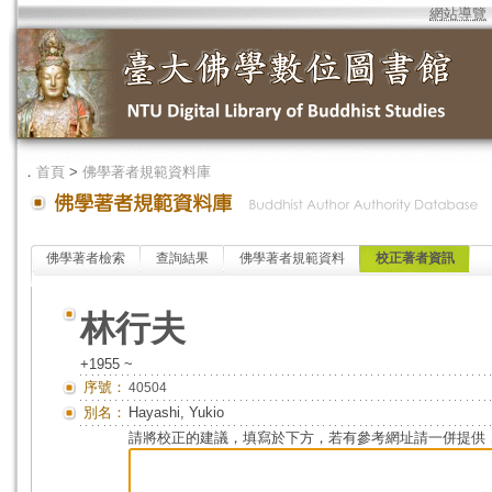
網站導覽
．
首頁
>
佛學著者規範資料庫
佛學著者檢索
查詢結果
佛學著者規範資料
校正著者資訊
林行夫
+1955 ~
序號：
40504
別名：
Hayashi, Yukio
請將校正的建議，填寫於下方，若有參考網址請一併提供