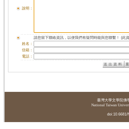
說明：
請您留下聯絡資訊，以便我們有疑問時能與您聯繫！ (此
姓名：
信箱：
電話：
臺灣大學
文學院佛
National Taiwan Universi
doi:10.6681