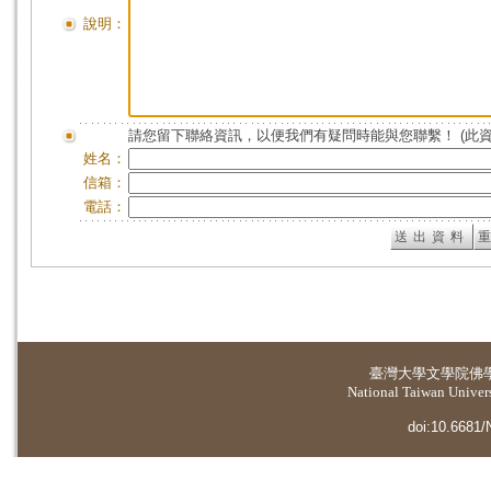
說明：
請您留下聯絡資訊，以便我們有疑問時能與您聯繫！ (此
姓名：
信箱：
電話：
臺灣大學
文學院佛
National Taiwan Universi
doi:10.6681