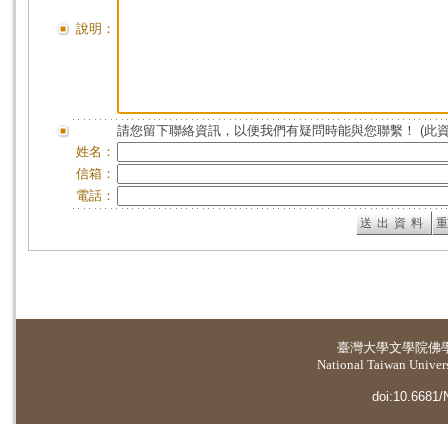
說明：
請您留下聯絡資訊，以便我們有疑問時能與您聯繫！ (此
姓名：
信箱：
電話：
臺灣大學
文學院佛
National Taiwan Universi
doi:10.6681