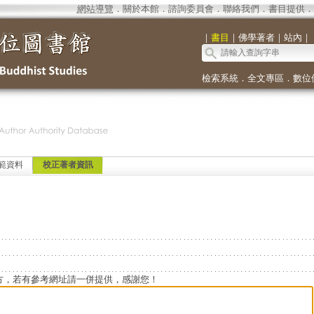
網站導覽
．
關於本館
．
諮詢委員會
．
聯絡我們
．
書目提供
．
｜
書目
｜
佛學著者
｜
站內
｜
檢索系統
．
全文專區
．
數位
範資料
校正著者資訊
方，若有參考網址請一併提供，感謝您！