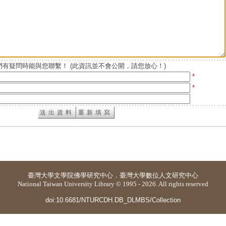
有疑問時能與您聯繫！ (此資訊並不會公開，請您放心！)
*
*
臺灣大學
文學院佛學研究中心
．
臺灣大學數位人文研究中心
National Taiwan University Library © 1995 - 2026. All rights reserved
doi:10.6681/NTURCDH.DB_DLMBS/Collection