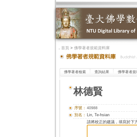
．
首頁
>
佛學著者規範資料庫
佛學著者檢索
查詢結果
佛學著者規
林德賢
序號：
40988
別名：
Lin, Te-hsian
請將校正的建議，填寫於下