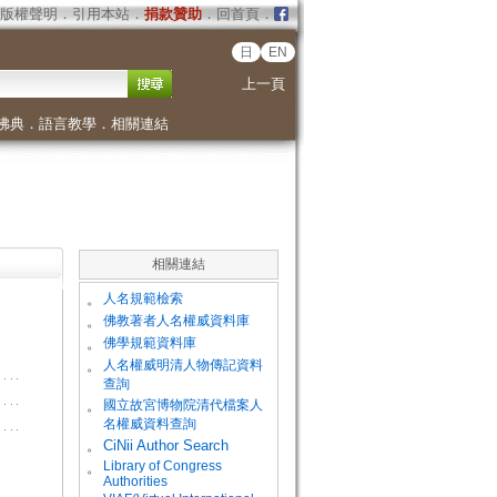
版權聲明
．
引用本站
．
捐款贊助
．
回首頁
．
日
EN
上一頁
佛典
．
語言教學
．
相關連結
相關連結
。
人名規範檢索
。
佛教著者人名權威資料庫
。
佛學規範資料庫
。
人名權威明清人物傳記資料
查詢
。
國立故宮博物院清代檔案人
名權威資料查詢
。
CiNii Author Search
Library of Congress
。
Authorities