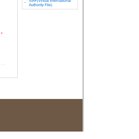
VIAF(Virtual International
。
Authority File)
*