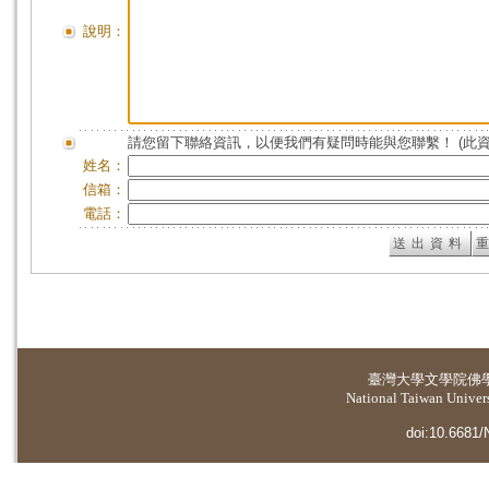
說明：
請您留下聯絡資訊，以便我們有疑問時能與您聯繫！ (此
姓名：
信箱：
電話：
臺灣大學
文學院佛
National Taiwan Universi
doi:10.6681