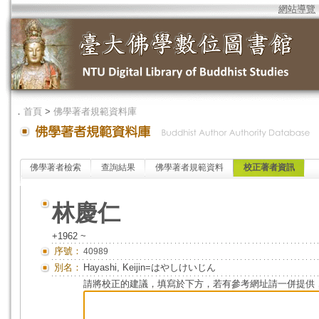
網站導覽
．
首頁
>
佛學著者規範資料庫
佛學著者檢索
查詢結果
佛學著者規範資料
校正著者資訊
林慶仁
+1962 ~
序號：
40989
別名：
Hayashi, Keijin=はやしけいじん
請將校正的建議，填寫於下方，若有參考網址請一併提供