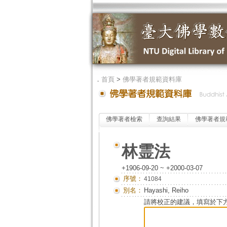
．
首頁
>
佛學著者規範資料庫
佛學著者檢索
查詢結果
佛學著者規
林霊法
+1906-09-20 ~ +2000-03-07
序號：
41084
別名：
Hayashi, Reiho
請將校正的建議，填寫於下