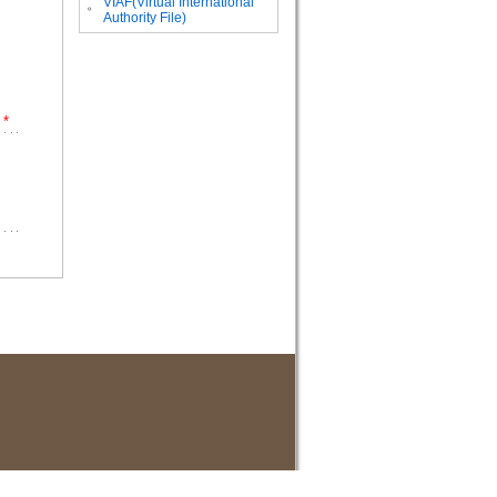
VIAF(Virtual International
。
Authority File)
*