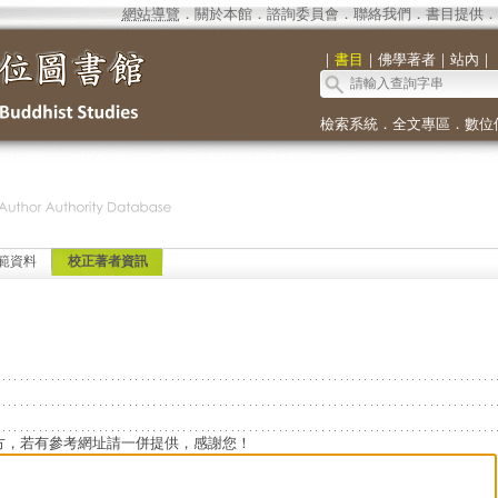
網站導覽
．
關於本館
．
諮詢委員會
．
聯絡我們
．
書目提供
．
｜
書目
｜
佛學著者
｜
站內
｜
檢索系統
．
全文專區
．
數位
範資料
校正著者資訊
方，若有參考網址請一併提供，感謝您！