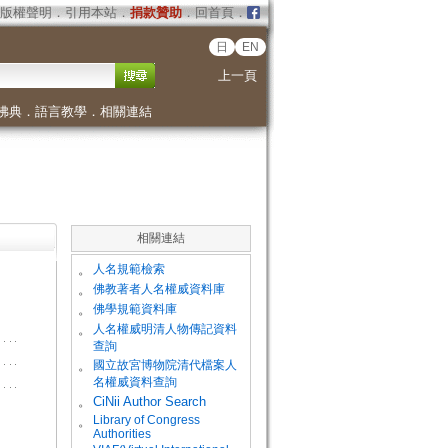
版權聲明
．
引用本站
．
捐款贊助
．
回首頁
．
日
EN
上一頁
佛典
．
語言教學
．
相關連結
相關連結
。
人名規範檢索
。
佛教著者人名權威資料庫
。
佛學規範資料庫
。
人名權威明清人物傳記資料
查詢
。
國立故宮博物院清代檔案人
名權威資料查詢
。
CiNii Author Search
Library of Congress
。
Authorities