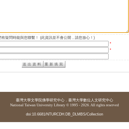
有疑問時能與您聯繫！ (此資訊並不會公開，請您放心！)
*
*
臺灣大學
文學院佛學研究中心
．
臺灣大學數位人文研究中心
National Taiwan University Library © 1995 - 2026. All rights reserved
doi:10.6681/NTURCDH.DB_DLMBS/Collection