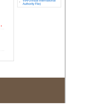
VIAF(Virtual International
。
Authority File)
*