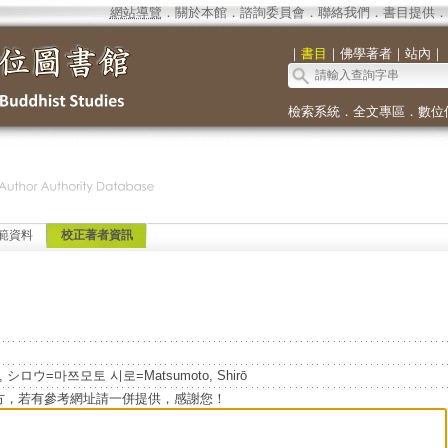
網站導覽
．
關於本館
．
諮詢委員會
．
聯絡我們
．
書目提供
．
｜
書目
｜
佛學著者
｜
站內
｜
檢索系統
．
全文專區
．
數位
範資料
校正著者資訊
ト, シロウ=마쯔모토 시로=Matsumoto, Shirō
方，若有參考網址請一併提供，感謝您！