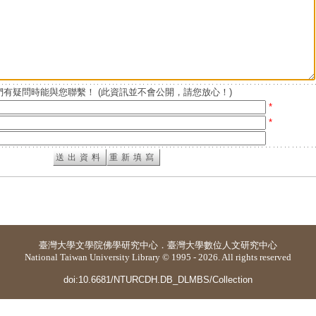
有疑問時能與您聯繫！ (此資訊並不會公開，請您放心！)
*
*
臺灣大學
文學院佛學研究中心
．
臺灣大學數位人文研究中心
National Taiwan University Library © 1995 - 2026. All rights reserved
doi:10.6681/NTURCDH.DB_DLMBS/Collection