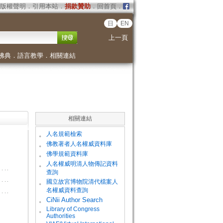
版權聲明
．
引用本站
．
捐款贊助
．
回首頁
．
日
EN
上一頁
佛典
．
語言教學
．
相關連結
相關連結
。
人名規範檢索
。
佛教著者人名權威資料庫
。
佛學規範資料庫
。
人名權威明清人物傳記資料
查詢
。
國立故宮博物院清代檔案人
名權威資料查詢
。
CiNii Author Search
Library of Congress
。
Authorities