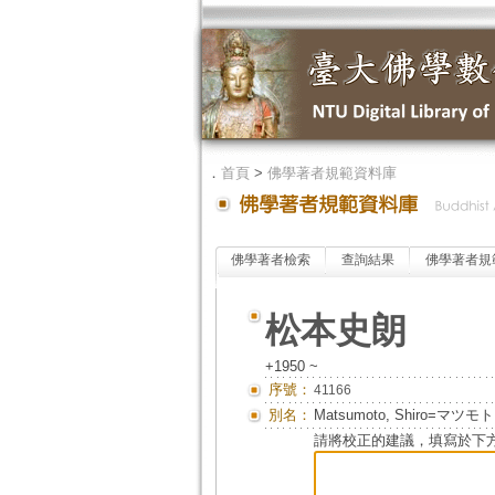
．
首頁
>
佛學著者規範資料庫
佛學著者檢索
查詢結果
佛學著者規
松本史朗
+1950 ~
序號：
41166
別名：
Matsumoto, Shiro=マツモ
請將校正的建議，填寫於下