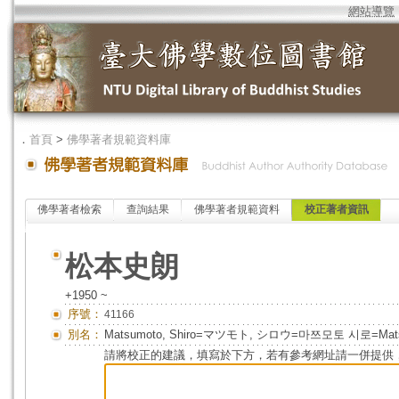
網站導覽
．
首頁
>
佛學著者規範資料庫
佛學著者檢索
查詢結果
佛學著者規範資料
校正著者資訊
松本史朗
+1950 ~
序號：
41166
別名：
Matsumoto, Shiro=マツモト, シロウ=마쯔모토 시로=Matsum
請將校正的建議，填寫於下方，若有參考網址請一併提供