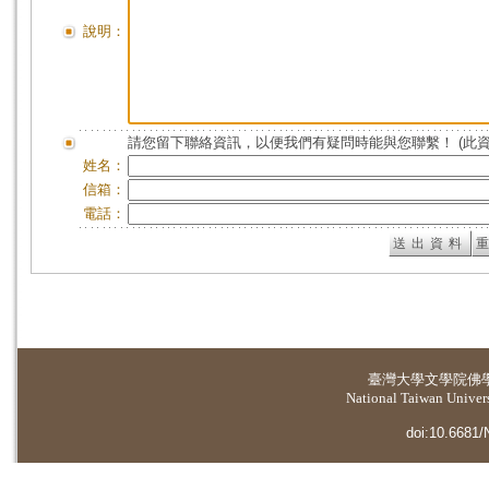
說明：
請您留下聯絡資訊，以便我們有疑問時能與您聯繫！ (此
姓名：
信箱：
電話：
臺灣大學
文學院佛
National Taiwan Universi
doi:10.6681