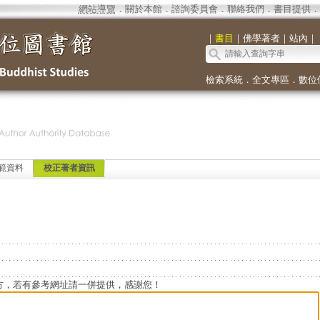
網站導覽
．
關於本館
．
諮詢委員會
．
聯絡我們
．
書目提供
．
｜
書目
｜
佛學著者
｜
站內
｜
檢索系統
．
全文專區
．
數位
範資料
校正著者資訊
方，若有參考網址請一併提供，感謝您！