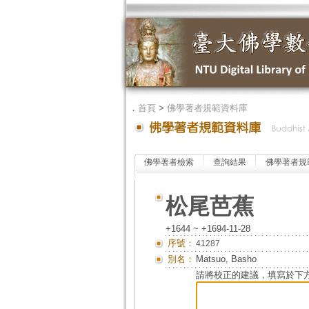
．
首頁
>
佛學著者規範資料庫
佛學著者檢索
查詢結果
佛學著者規
松尾芭蕉
+1644 ~ +1694-11-28
序號：
41287
別名：
Matsuo, Basho
請將校正的建議，填寫於下