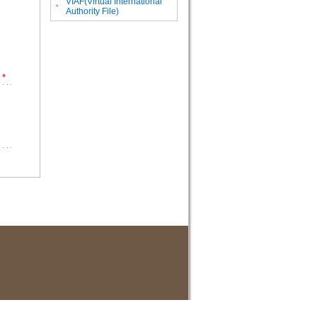
VIAF(Virtual International
。
Authority File)
*