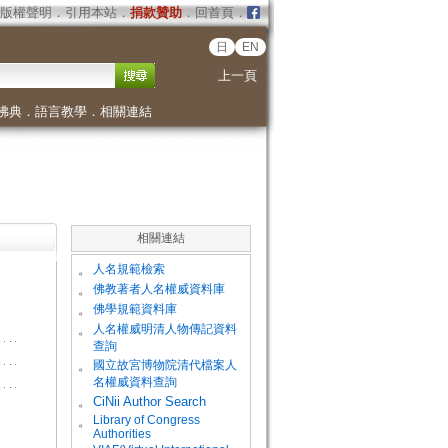
版權聲明
．
引用本站
．
捐款贊助
．
回首頁
．
日
EN
上一頁
佛典
．
語言教學
．
相關連結
相關連結
。
人名規範檢索
。
佛教著者人名權威資料庫
。
佛學規範資料庫
。
人名權威明清人物傳記資料
查詢
。
國立故宮博物院清代檔案人
名權威資料查詢
。
CiNii Author Search
Library of Congress
。
Authorities