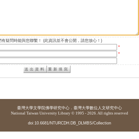
有疑問時能與您聯繫！ (此資訊並不會公開，請您放心！)
*
*
臺灣大學
文學院佛學研究中心
．
臺灣大學數位人文研究中心
National Taiwan University Library © 1995 - 2026. All rights reserved
doi:10.6681/NTURCDH.DB_DLMBS/Collection