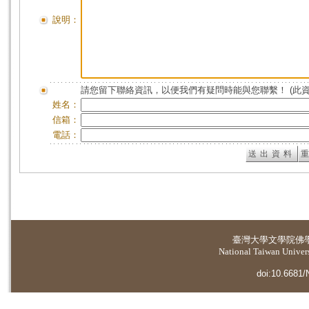
說明：
請您留下聯絡資訊，以便我們有疑問時能與您聯繫！ (此
姓名：
信箱：
電話：
臺灣大學
文學院佛
National Taiwan Universi
doi:10.6681