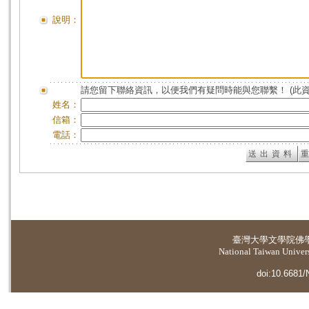
說明：
請您留下聯絡資訊，以便我們有疑問時能與您聯繫！ (此
姓名：
信箱：
電話：
臺灣大學
文學院佛
National Taiwan Universi
doi:10.6681