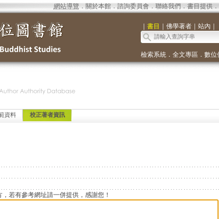
網站導覽
．
關於本館
．
諮詢委員會
．
聯絡我們
．
書目提供
．
｜
書目
｜
佛學著者
｜
站內
｜
檢索系統
．
全文專區
．
數位
範資料
校正著者資訊
方，若有參考網址請一併提供，感謝您！