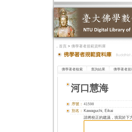
．
首頁
>
佛學著者規範資料庫
佛學著者檢索
查詢結果
佛學著者規
河口慧海
序號：
41598
別名：
Kawaguchi, Eikai
請將校正的建議，填寫於下