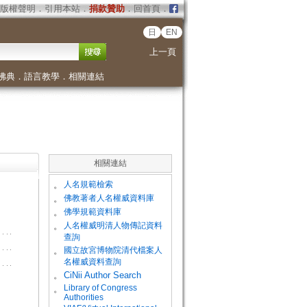
版權聲明
．
引用本站
．
捐款贊助
．
回首頁
．
日
EN
上一頁
佛典
．
語言教學
．
相關連結
相關連結
。
人名規範檢索
。
佛教著者人名權威資料庫
。
佛學規範資料庫
。
人名權威明清人物傳記資料
查詢
。
國立故宮博物院清代檔案人
名權威資料查詢
。
CiNii Author Search
Library of Congress
。
Authorities