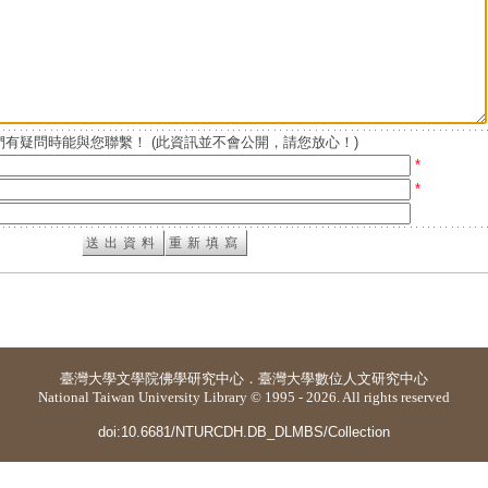
有疑問時能與您聯繫！ (此資訊並不會公開，請您放心！)
*
*
臺灣大學
文學院佛學研究中心
．
臺灣大學數位人文研究中心
National Taiwan University Library © 1995 - 2026. All rights reserved
doi:10.6681/NTURCDH.DB_DLMBS/Collection