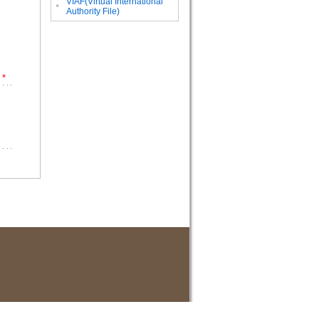
VIAF(Virtual International
。
Authority File)
*