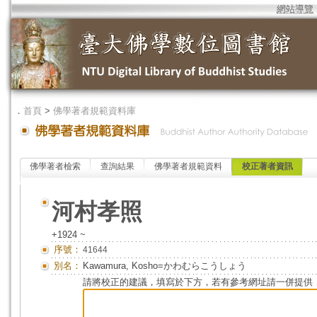
網站導覽
．
首頁
>
佛學著者規範資料庫
佛學著者檢索
查詢結果
佛學著者規範資料
校正著者資訊
河村孝照
+1924 ~
序號：
41644
別名：
Kawamura, Kosho=かわむらこうしょう
請將校正的建議，填寫於下方，若有參考網址請一併提供