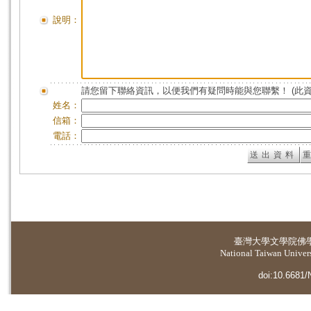
說明：
請您留下聯絡資訊，以便我們有疑問時能與您聯繫！ (此
姓名：
信箱：
電話：
臺灣大學
文學院佛
National Taiwan Universi
doi:10.6681