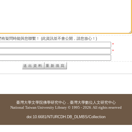
有疑問時能與您聯繫！ (此資訊並不會公開，請您放心！)
*
*
臺灣大學
文學院佛學研究中心
．
臺灣大學數位人文研究中心
National Taiwan University Library © 1995 - 2026. All rights reserved
doi:10.6681/NTURCDH.DB_DLMBS/Collection