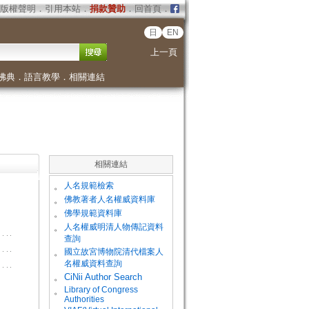
版權聲明
．
引用本站
．
捐款贊助
．
回首頁
．
日
EN
上一頁
佛典
．
語言教學
．
相關連結
相關連結
。
人名規範檢索
。
佛教著者人名權威資料庫
。
佛學規範資料庫
。
人名權威明清人物傳記資料
查詢
。
國立故宮博物院清代檔案人
名權威資料查詢
。
CiNii Author Search
Library of Congress
。
Authorities