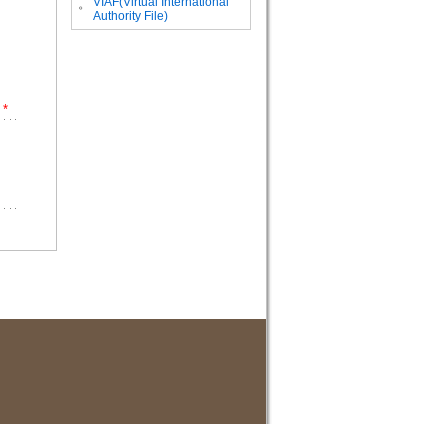
VIAF(Virtual International
。
Authority File)
*