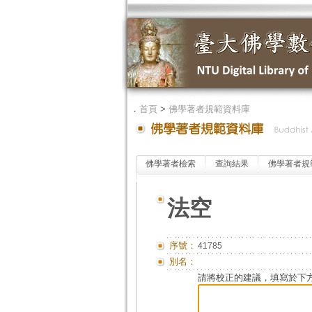
．
首頁
>
佛學著者規範資料庫
佛學著者檢索
查詢結果
佛學著者規
法空
序號：
41785
別名：
請將校正的建議，填寫於下