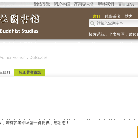
網站導覽
．
關於本館
．
諮詢委員會
．
聯絡我們
．
書目提供
．
｜
書目
｜
佛學著者
｜
站內
｜
檢索系統
．
全文專區
．
數位
範資料
校正著者資訊
方，若有參考網址請一併提供，感謝您！