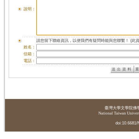
說明：
請您留下聯絡資訊，以便我們有疑問時能與您聯繫！ (此
姓名：
信箱：
電話：
臺灣大學
文學院佛
National Taiwan Universi
doi:10.6681