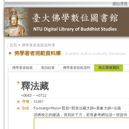
網站導覽
．
首頁
>
佛學著者規範資料庫
佛學著者檢索
查詢結果
佛學著者規範資料
校正著者資訊
釋法藏
+0643 ~ +0712
序號：
41867
別名：
Fa-tsang=Hozo=賢首=賢首法藏大師=香象大師=法蔵
請將校正的建議，填寫於下方，若有參考網址請一併提供