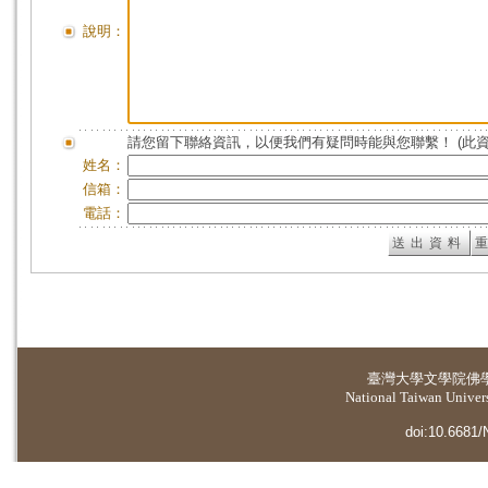
說明：
請您留下聯絡資訊，以便我們有疑問時能與您聯繫！ (此
姓名：
信箱：
電話：
臺灣大學
文學院佛
National Taiwan Universi
doi:10.6681