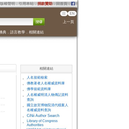
版權聲明
．
引用本站
．
捐款贊助
．
回首頁
．
日
EN
上一頁
佛典
．
語言教學
．
相關連結
相關連結
。
人名規範檢索
。
佛教著者人名權威資料庫
。
佛學規範資料庫
。
人名權威明清人物傳記資料
查詢
。
國立故宮博物院清代檔案人
名權威資料查詢
。
CiNii Author Search
Library of Congress
。
Authorities