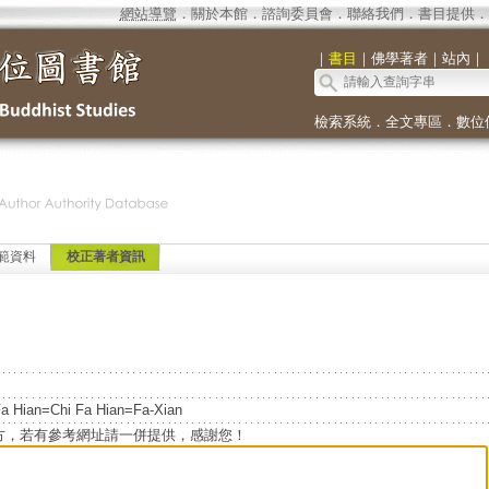
網站導覽
．
關於本館
．
諮詢委員會
．
聯絡我們
．
書目提供
．
｜
書目
｜
佛學著者
｜
站內
｜
檢索系統
．
全文專區
．
數位
範資料
校正著者資訊
a Hian=Chi Fa Hian=Fa-Xian
方，若有參考網址請一併提供，感謝您！