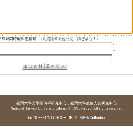
有疑問時能與您聯繫！ (此資訊並不會公開，請您放心！)
*
*
臺灣大學
文學院佛學研究中心
．
臺灣大學數位人文研究中心
National Taiwan University Library © 1995 - 2026. All rights reserved
doi:10.6681/NTURCDH.DB_DLMBS/Collection