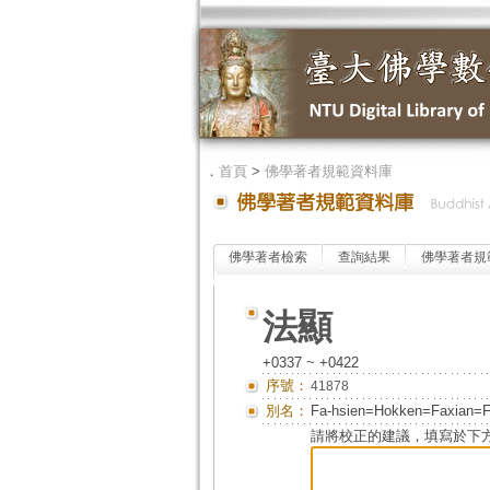
．
首頁
>
佛學著者規範資料庫
佛學著者檢索
查詢結果
佛學著者規
法顯
+0337 ~ +0422
序號：
41878
別名：
Fa-hsien=Hokken=Faxian=F
請將校正的建議，填寫於下