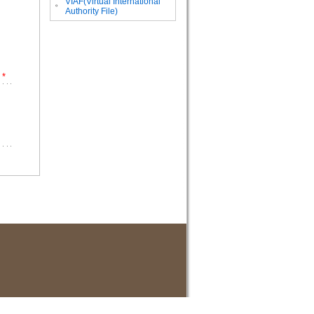
VIAF(Virtual International
。
Authority File)
*