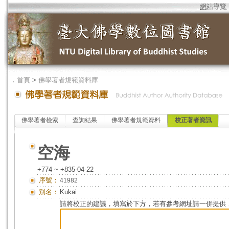
網站導覽
．
首頁
>
佛學著者規範資料庫
佛學著者檢索
查詢結果
佛學著者規範資料
校正著者資訊
空海
+774 ~ +835-04-22
序號：
41982
別名：
Kukai
請將校正的建議，填寫於下方，若有參考網址請一併提供