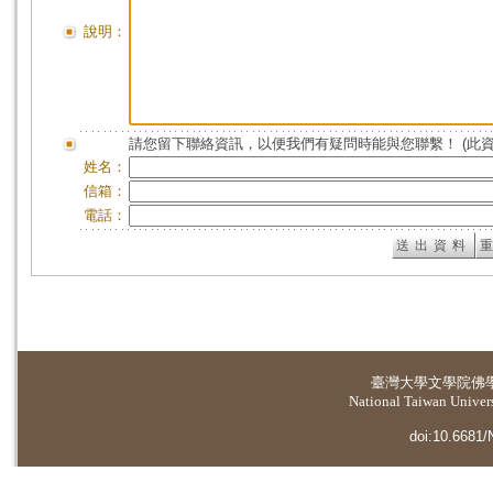
說明：
請您留下聯絡資訊，以便我們有疑問時能與您聯繫！ (此
姓名：
信箱：
電話：
臺灣大學
文學院佛
National Taiwan Universi
doi:10.6681