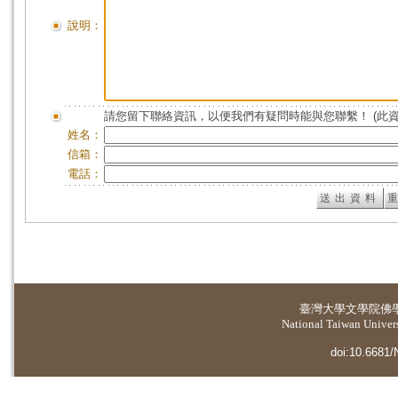
說明：
請您留下聯絡資訊，以便我們有疑問時能與您聯繫！ (此
姓名：
信箱：
電話：
臺灣大學
文學院佛
National Taiwan Universi
doi:10.6681