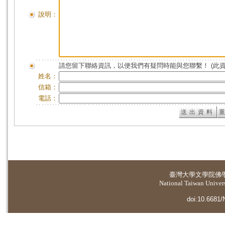
說明：
請您留下聯絡資訊，以便我們有疑問時能與您聯繫！ (此
姓名：
信箱：
電話：
臺灣大學
文學院佛
National Taiwan Universi
doi:10.6681