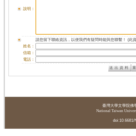
說明：
請您留下聯絡資訊，以便我們有疑問時能與您聯繫！ (此
姓名：
信箱：
電話：
臺灣大學
文學院佛
National Taiwan Universi
doi:10.6681