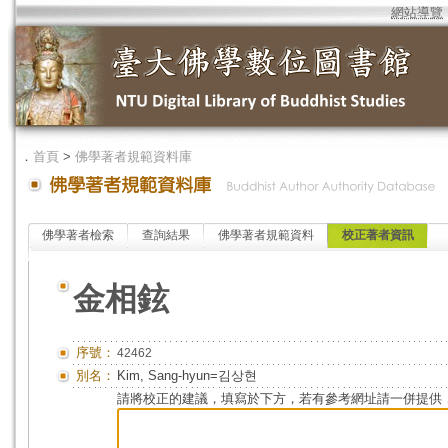
網站導覽
．
首頁
>
佛學著者規範資料庫
佛學著者檢索
查詢結果
佛學著者規範資料
校正著者資訊
金相鉉
序號：
42462
別名：
Kim, Sang-hyun=김상현
請將校正的建議，填寫於下方，若有參考網址請一併提供