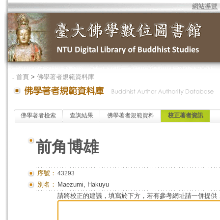
網站導覽
．
首頁
>
佛學著者規範資料庫
佛學著者檢索
查詢結果
佛學著者規範資料
校正著者資訊
前角博雄
序號：
43293
別名：
Maezumi, Hakuyu
請將校正的建議，填寫於下方，若有參考網址請一併提供