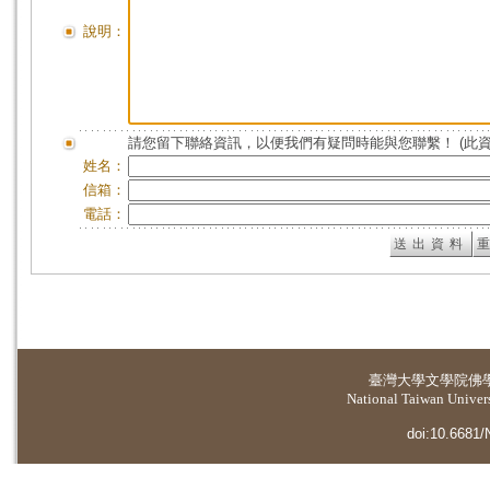
說明：
請您留下聯絡資訊，以便我們有疑問時能與您聯繫！ (此
姓名：
信箱：
電話：
臺灣大學
文學院佛
National Taiwan Universi
doi:10.6681