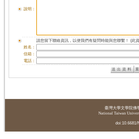
說明：
請您留下聯絡資訊，以便我們有疑問時能與您聯繫！ (此
姓名：
信箱：
電話：
臺灣大學
文學院佛
National Taiwan Universi
doi:10.6681